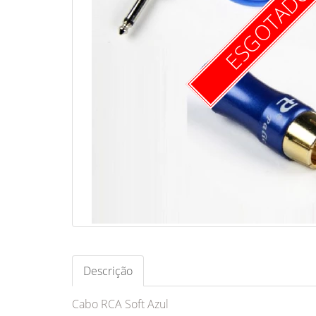
ESGOTAD
Descrição
Cabo RCA Soft Azul