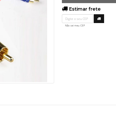
O
Estimar frete
Não sei meu CEP