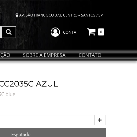
AV. SÃO FRANCISCO 373, CENTRO – SANTOS / SP
CONTA
0
ÇÃO
SOBRE A EMPRESA
CONTATO
CC2035C AZUL
5C blue
Esgotado