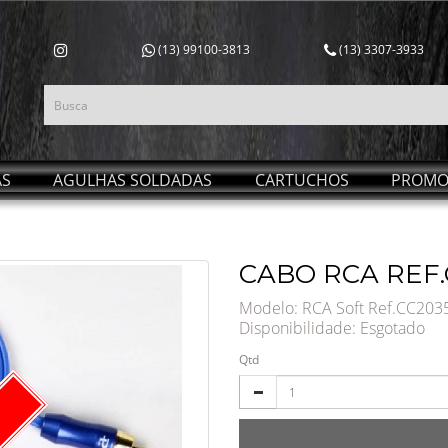
(13) 99100-3813
(13) 3307-3933
AS
AGULHAS SOLDADAS
CARTUCHOS
PROMO
CABO RCA REF.
Modelo: RCA Soft Ref.CC203
Disponibilidade:
Esgotado
Qtd