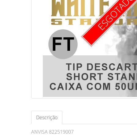
ESGOTAD
Descrição
ANVISA 822519007