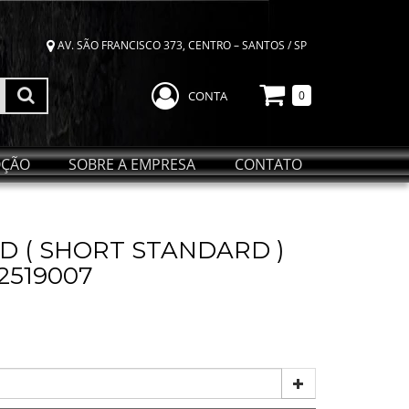
AV. SÃO FRANCISCO 373, CENTRO – SANTOS / SP
CONTA
0
ÇÃO
SOBRE A EMPRESA
CONTATO
D ( SHORT STANDARD )
2519007