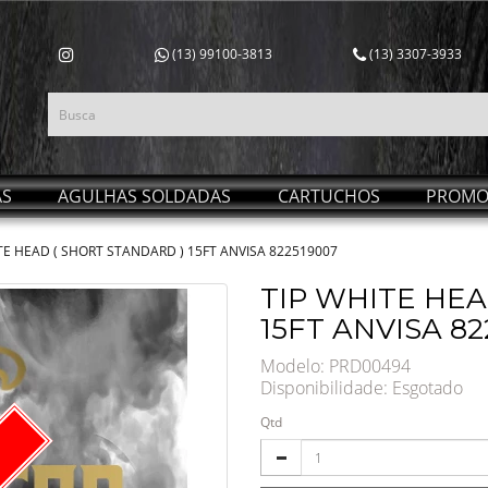
(13) 99100-3813
(13) 3307-3933
AS
AGULHAS SOLDADAS
CARTUCHOS
PROMO
TE HEAD ( SHORT STANDARD ) 15FT ANVISA 822519007
TIP WHITE HEA
15FT ANVISA 82
Modelo: PRD00494
Disponibilidade:
Esgotado
Qtd