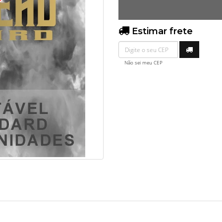
O
Estimar frete
Não sei meu CEP