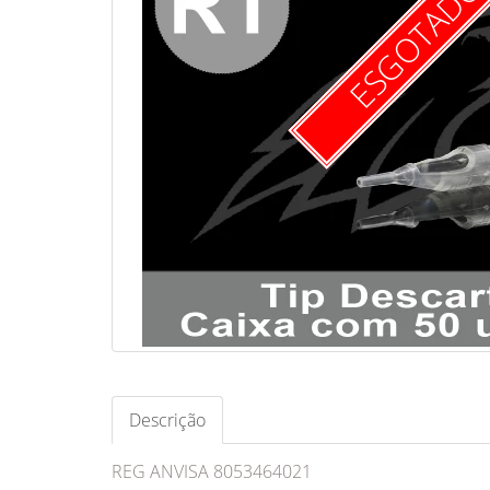
ESGOTAD
Descrição
REG ANVISA 8053464021