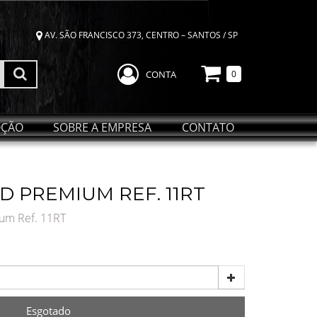
AV. SÃO FRANCISCO 373, CENTRO – SANTOS / SP
CONTA
0
ÇÃO
SOBRE A EMPRESA
CONTATO
D PREMIUM REF. 11RT
ium Ref. 11RT
Esgotado