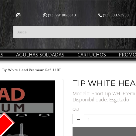
(13) 99100-3813
(13) 3307-3933
AS
AGULHAS SOLDADAS
CARTUCHOS
PROMO
Tip White Head Premium Ref. 11RT
TIP WHITE HEA
Modelo: Short Tip WH. Prem
Disponibilidade:
Esgotado
Qtd