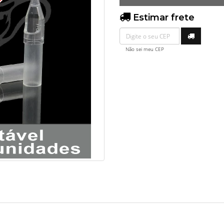
O
Estimar frete
Não sei meu CEP