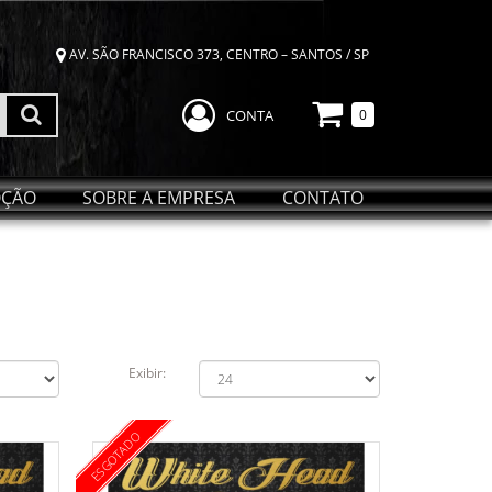
AV. SÃO FRANCISCO 373, CENTRO – SANTOS / SP
CONTA
0
ÇÃO
SOBRE A EMPRESA
CONTATO
Exibir:
ESGOTADO