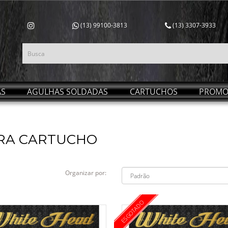
(13) 99100-3813
(13) 3307-3933
AS
AGULHAS SOLDADAS
CARTUCHOS
PROMO
ARA CARTUCHO
Organizar por:
ESGOTADO