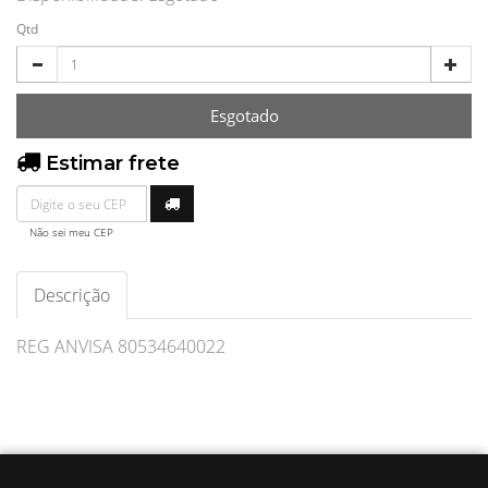
Qtd
Esgotado
Estimar frete
Não sei meu CEP
Descrição
REG ANVISA 80534640022