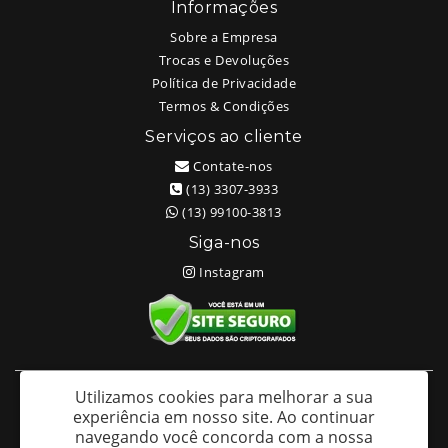
Informações
Sobre a Empresa
Trocas e Devoluções
Política de Privacidade
Termos & Condições
Serviços ao cliente
Contate-nos
(13) 3307-3933
(13) 99100-3813
Siga-nos
Instagram
Utilizamos cookies para melhorar a sua
White Head Tattoo (Wellington Ricardo Kudlinski EPP) - CNPJ:
experiência em nosso site.
Ao continuar
09.635.966/0001-70
navegando você concorda com a nossa