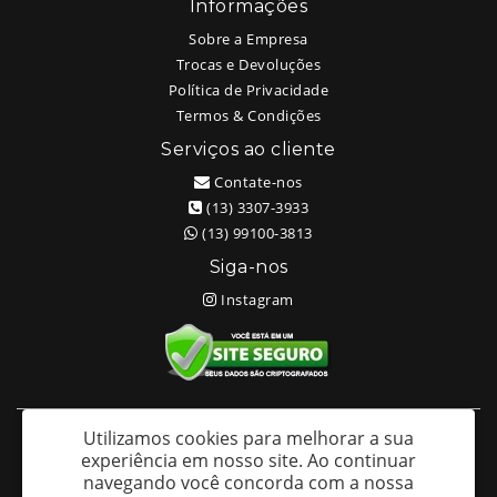
Informações
Sobre a Empresa
Trocas e Devoluções
Política de Privacidade
Termos & Condições
Serviços ao cliente
Contate-nos
(13) 3307-3933
(13) 99100-3813
Siga-nos
Instagram
Utilizamos cookies para melhorar a sua
White Head Tattoo (Wellington Ricardo Kudlinski EPP) - CNPJ:
experiência em nosso site.
Ao continuar
09.635.966/0001-70
navegando você concorda com a nossa
Av. São Francisco 373 – Centro - Santos / SP - CEP: 11013-201