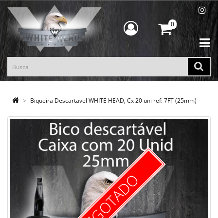
0
Biqueira Descartavel WHITE HEAD, Cx 20 uni ref: 7FT (25mm)
ESGOTADO