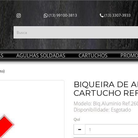
(13) 99100-3813
(13) 3307-3933
AS
AGULHAS SOLDADAS
CARTUCHOS
PROMO
to)
BIQUEIRA DE A
CARTUCHO REF.
Modelo: Biq.Aluminio Ref.26
Disponibilidade:
Esgotado
Qtd