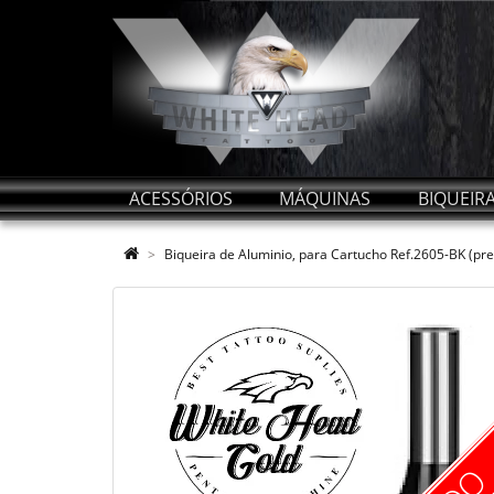
ACESSÓRIOS
MÁQUINAS
BIQUEIR
Biqueira de Aluminio, para Cartucho Ref.2605-BK (pre