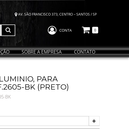
AV. SÃO FRANCISCO 373, CENTRO – SANTOS / SP
CONTA
0
ÇÃO
SOBRE A EMPRESA
CONTATO
LUMINIO, PARA
2605-BK (PRETO)
05-BK