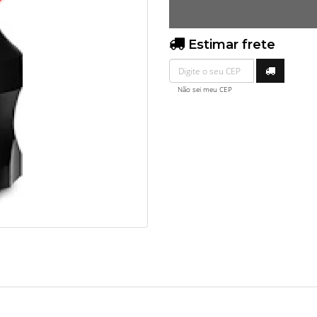
O
Estimar frete
Não sei meu CEP