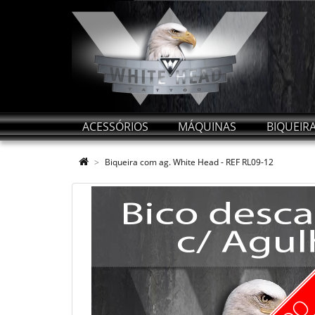
ACESSÓRIOS
MÁQUINAS
BIQUEIR
Biqueira com ag. White Head - REF RL09-12