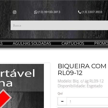
(13) 99100-3813
(13) 3307-3933
AS
AGULHAS SOLDADAS
CARTUCHOS
PROMO
BIQUEIRA COM 
RL09-12
Modelo: Biq. c/ ag RL09-12
Disponibilidade:
Esgotado
Qtd