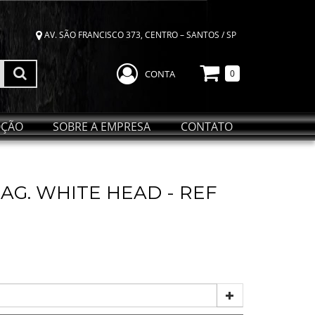
AV. SÃO FRANCISCO 373, CENTRO – SANTOS / SP
CONTA
0
ÇÃO
SOBRE A EMPRESA
CONTATO
AG. WHITE HEAD - REF