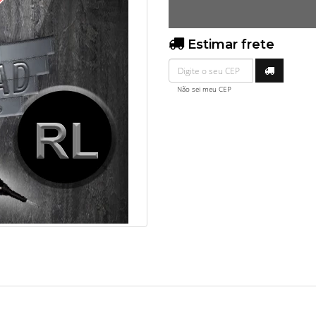
O
Estimar frete
Não sei meu CEP