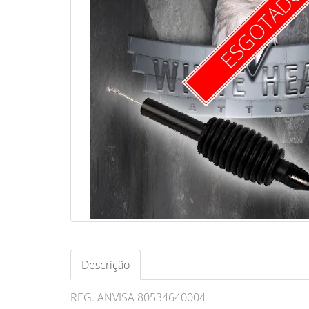
ESGOTAD
Descrição
REG. ANVISA 80534640004