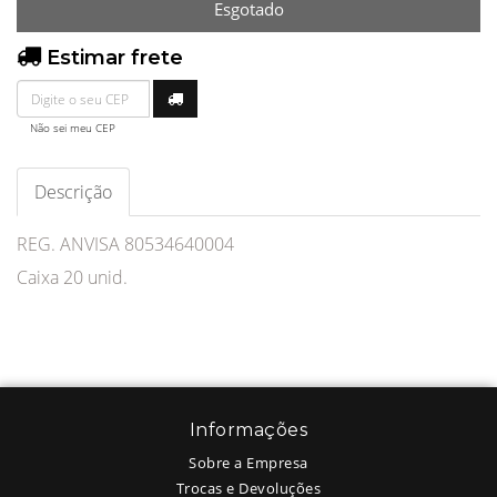
Esgotado
Estimar frete
Não sei meu CEP
Descrição
REG. ANVISA 80534640004
Caixa 20 unid.
Informações
Sobre a Empresa
Trocas e Devoluções