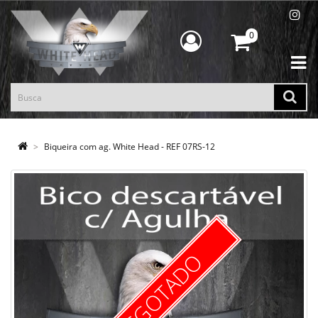
0
Biqueira com ag. White Head - REF 07RS-12
ESGOTADO