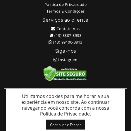
Política de Privacidade
Termos & Condições
Serviços ao cliente
Contate-nos
(13) 3307-3933
(13) 99100-3813
Siga-nos
Instagram
Utilizamos cookies para melhorar a sua
White Head Tattoo (Wellington Ricardo Kudlinski EPP) - CNPJ:
experiência em nosso site.
Ao continuar
09.635.966/0001-70
navegando você concorda com a nossa
Av. São Francisco 373 – Centro - Santos / SP - CEP: 11013-201
Política de Privacidade
.
White Head Tattoo © 2026
Continuar e Fechar
Desenvolvido por
88digital