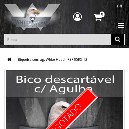
0
Biqueira com ag. White Head - REF 05RS-12
ESGOTADO