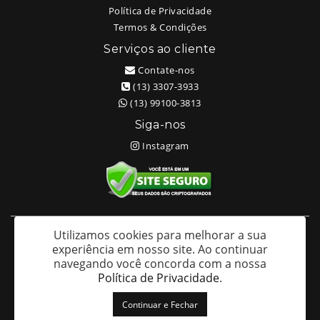
Política de Privacidade
Termos & Condições
Serviços ao cliente
Contate-nos
(13) 3307-3933
(13) 99100-3813
Siga-nos
Instagram
Utilizamos cookies para melhorar a sua
White Head Tattoo (Wellington Ricardo Kudlinski EPP) - CNPJ:
experiência em nosso site.
Ao continuar
09.635.966/0001-70
navegando você concorda com a nossa
Av. São Francisco 373 – Centro - Santos / SP - CEP: 11013-201
Política de Privacidade
.
White Head Tattoo © 2026
Continuar e Fechar
Desenvolvido por
88digital