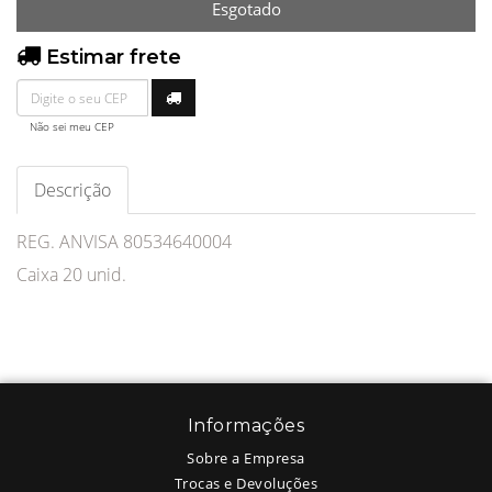
Esgotado
Estimar frete
Não sei meu CEP
Descrição
REG. ANVISA 80534640004
Caixa 20 unid.
Informações
Sobre a Empresa
Trocas e Devoluções