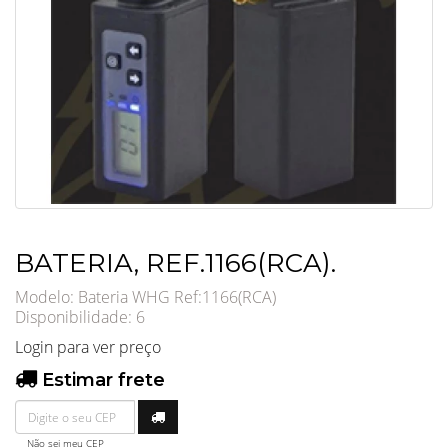
BATERIA, REF.1166(RCA).
Modelo: Bateria WHG Ref:1166(RCA)
Disponibilidade:
6
Login para ver preço
Estimar frete
Não sei meu CEP