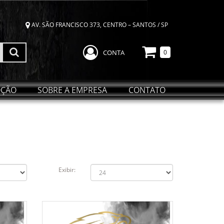
AV. SÃO FRANCISCO 373, CENTRO – SANTOS / SP
CONTA
0
ÇÃO
SOBRE A EMPRESA
CONTATO
Exibir: