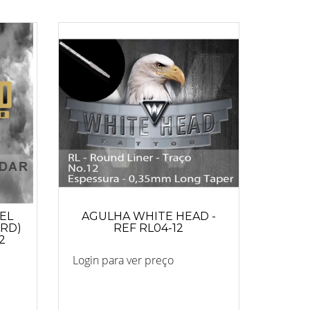
EL
AGULHA WHITE HEAD -
ARD)
REF RL04-12
2
1
Login para ver preço