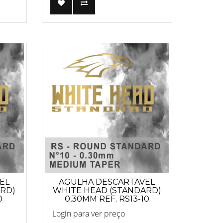
EL
AGULHA DESCARTÁVEL
ARD)
WHITE HEAD (STANDARD)
0
0,30MM REF. RS13-10
1
ANVISA 82255219001
Login para ver preço