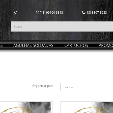
(13) 99100-3813
(13) 3307-3933
AS
AGULHAS SOLDADAS
CARTUCHOS
PROMO
Organizar por: