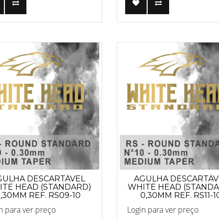
GULHA DESCARTÁVEL
AGULHA DESCARTÁV
TE HEAD (STANDARD)
WHITE HEAD (STAND
,30MM REF. RS09-10
0,30MM REF. RS11-1
ANVISA 82255219001
ANVISA 8225521900
n para ver preço
Login para ver preço