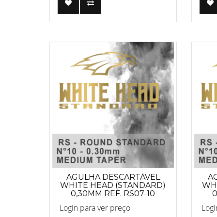
AGULHA DESCARTÁVEL
A
WHITE HEAD (STANDARD)
WHI
0,30MM REF. RS07-10
0
ANVISA 82255219001
Login para ver preço
Logi