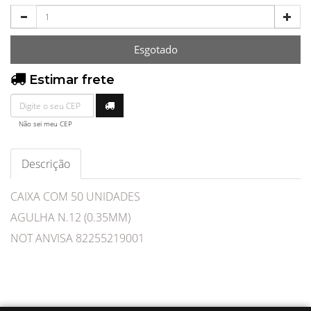
Esgotado
Estimar frete
Não sei meu CEP
Descrição
CAIXA COM 50 UNIDADES
AGULHA N.12 (0.35MM)
NOT ANVISA 82255219001