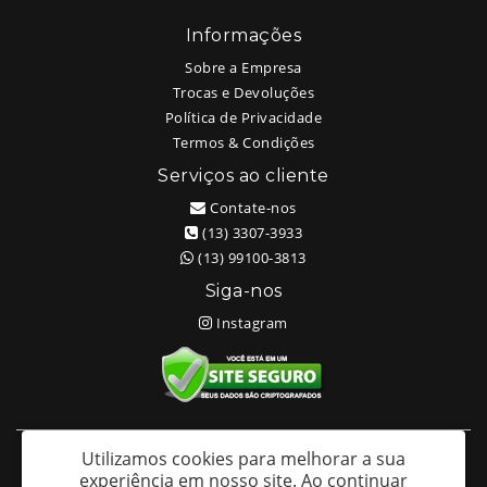
Informações
Sobre a Empresa
Trocas e Devoluções
Política de Privacidade
Termos & Condições
Serviços ao cliente
Contate-nos
(13) 3307-3933
(13) 99100-3813
Siga-nos
Instagram
Utilizamos cookies para melhorar a sua
White Head Tattoo (Wellington Ricardo Kudlinski EPP) - CNPJ:
experiência em nosso site.
Ao continuar