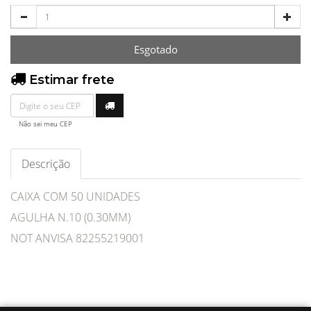
Esgotado
Estimar frete
Não sei meu CEP
Descrição
CAIXA COM 50 UNIDADES
AGULHA N.10 (0.30MM)
NOT ANVISA 82255219001