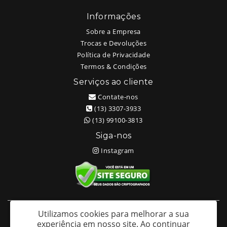
Informações
Sobre a Empresa
Trocas e Devoluções
Política de Privacidade
Termos & Condições
Serviços ao cliente
Contate-nos
(13) 3307-3933
(13) 99100-3813
Siga-nos
Instagram
Utilizamos cookies para melhorar a sua
White Head Tattoo (Wellington Ricardo Kudlinski EPP) - CNPJ:
experiência em nosso site.
Ao continuar