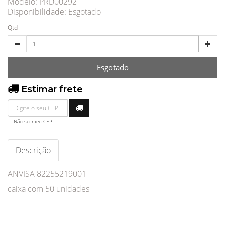
Modelo: PRD00292
Disponibilidade:
Esgotado
Qtd
Esgotado
Estimar frete
Não sei meu CEP
Descrição
ANVISA 82255219001
caixa com 50 unidades