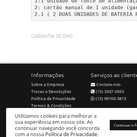
1:1 unidade de fonte de alimentaçã
2: cartão manual de 1 unidade (gar
2.1 ( 2 DUAS UNIDADES DE BATERIA 
GARANTIA 90 DIAS
Informações
Serviços ao client
Sobre a Empresa
Contate-nos
Trocas e Devoluções
(13) 3307-3933
Política de Privacidade
(13) 99100-3813
Termos & Condições
Utilizamos cookies para melhorar a
sua experiência em nosso site.
Ao
Continuar e 
continuar navegando você concorda
White Head Tattoo (Wellington Ricardo Kudlinski EPP) - CNPJ: 09
com a nossa
Política de Privacidade
.
Av. São Francisco 373 – Centro - Santos / SP - CEP: 11013-201