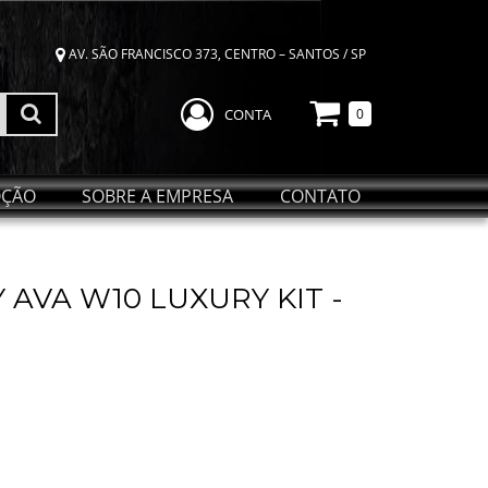
AV. SÃO FRANCISCO 373, CENTRO – SANTOS / SP
CONTA
0
ÇÃO
SOBRE A EMPRESA
CONTATO
AVA W10 LUXURY KIT -