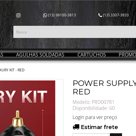
(13) 99100-3813
(13) 3307-3933
AS
AGULHAS SOLDADAS
CARTUCHOS
PROMO
URY KIT - RED
POWER SUPPLY 
RED
Modelo: PRD00781
Disponibilidade:
60
Login para ver preço
Estimar frete