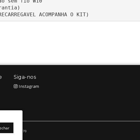
o sem fio W10

antia)

RECARREGAVEL ACOMPANHA O KIT)
e
Siga-nos
Instagram
Fechar
.635.966/0001-70