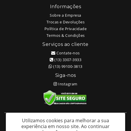
Informações
Sobre a Empresa
Trocas e Devoluções
Política de Privacidade
Termos & Condições
Serviços ao cliente
Contate-nos
(13) 3307-3933
(13) 99100-3813
Siga-nos
Instagram
Utilizamos cookies para melhorar a sua
White Head Tattoo (Wellington Ricardo Kudlinski EPP) - CNPJ:
experiência em nosso site.
Ao continuar
09.635.966/0001-70