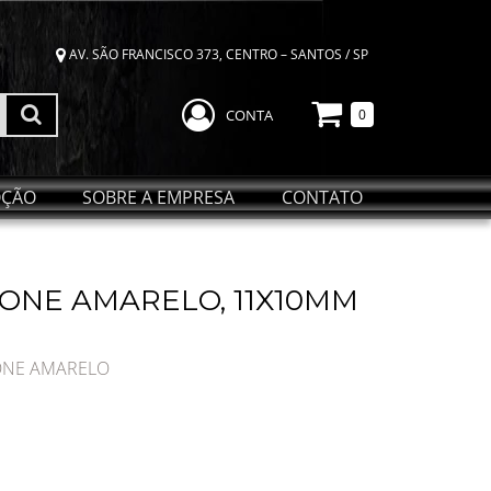
AV. SÃO FRANCISCO 373, CENTRO – SANTOS / SP
CONTA
0
ÇÃO
SOBRE A EMPRESA
CONTATO
CONE AMARELO, 11X10MM
CONE AMARELO