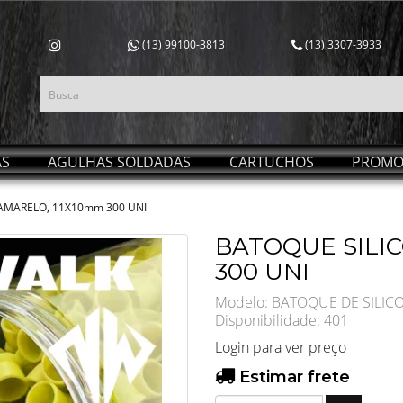
(13) 99100-3813
(13) 3307-3933
AS
AGULHAS SOLDADAS
CARTUCHOS
PROMO
AMARELO, 11X10mm 300 UNI
BATOQUE SILI
300 UNI
Modelo: BATOQUE DE SILI
Disponibilidade:
401
Login para ver preço
Estimar frete