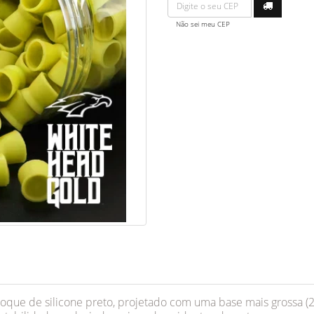
Não sei meu CEP
oque de silicone preto, projetado com uma base mais grossa (2