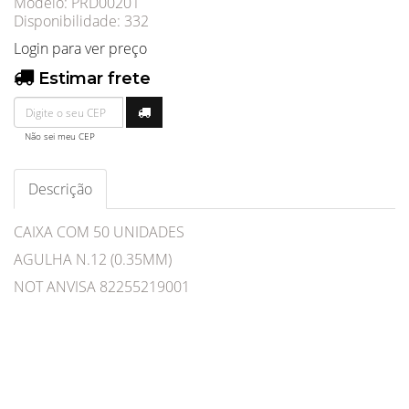
Modelo: PRD00201
Disponibilidade:
332
Login para ver preço
Estimar frete
Não sei meu CEP
Descrição
CAIXA COM 50 UNIDADES
AGULHA N.12 (0.35MM)
NOT ANVISA 82255219001