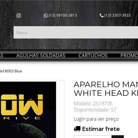
(13) 99100-3813
(13) 3307-3933
AS
AGULHAS SOLDADAS
CARTUCHOS
PROMO
ef:8003 Blue
APARELHO MA
WHITE HEAD K
Modelo: 2519735
Disponibilidade:
57
Login para ver preço
Estimar frete