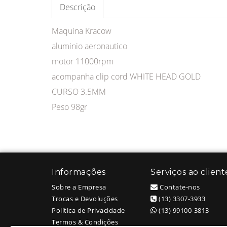
Descrição
Maquina Kracow
aluminio aeronautico
motor 11000rpm
acompanha clip cord WHITE HEAD GOLD
CURSO 3.5MM
Peso 98gr
Informações
Serviços ao client
Sobre a Empresa
Contate-nos
Trocas e Devoluções
(13) 3307-3933
Política de Privacidade
(13) 99100-3813
Termos & Condições