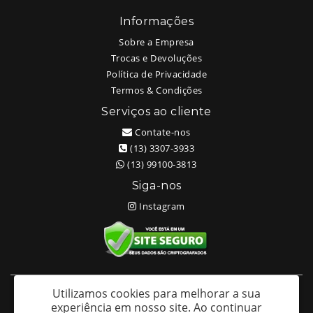
Informações
Sobre a Empresa
Trocas e Devoluções
Política de Privacidade
Termos & Condições
Serviços ao cliente
Contate-nos
(13) 3307-3933
(13) 99100-3813
Siga-nos
Instagram
Utilizamos cookies para melhorar a sua
White Head Tattoo (Wellington Ricardo Kudlinski EPP) - CNPJ:
experiência em nosso site.
Ao continuar